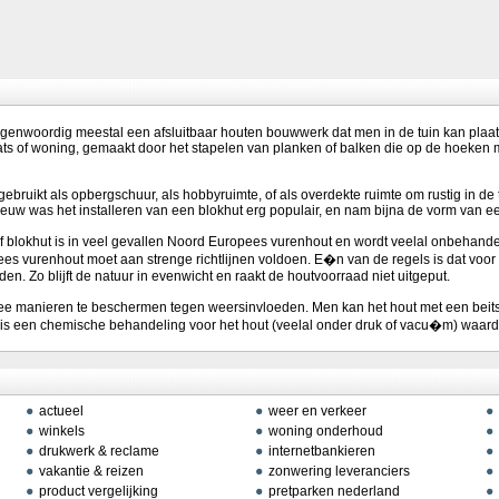
 tegenwoordig meestal een afsluitbaar houten bouwwerk dat men in de tuin kan plaa
ats of woning, gemaakt door het stapelen van planken of balken die op de hoeken m
ebruikt als opbergschuur, als hobbyruimte, of als overdekte ruimte om rustig in de t
eeuw was het installeren van een blokhut erg populair, en nam bijna de vorm van e
of blokhut is in veel gevallen Noord Europees vurenhout en wordt veelal onbehande
es vurenhout moet aan strenge richtlijnen voldoen. E�n van de regels is dat voo
. Zo blijft de natuur in evenwicht en raakt de houtvoorraad niet uitgeput.
ee manieren te beschermen tegen weersinvloeden. Men kan het hout met een beits
s een chemische behandeling voor het hout (veelal onder druk of vacu�m) waardoo
actueel
weer en verkeer
winkels
woning onderhoud
drukwerk & reclame
internetbankieren
vakantie & reizen
zonwering leveranciers
product vergelijking
pretparken nederland