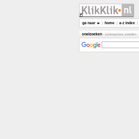
ga naar
|
home
|
a-z index
|
snelzoeken
- zoekmachine instellen