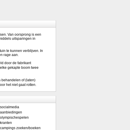
tsen. Van oorsprong is een
iddels uitsparingen in
uin te kunnen verblijven. In
en rage aan.
ld door de fabrikant
r elke gekapte boom twee
 behandelen of (laten)
r het niet gaat rotten.
socialmedia
aanbiedingen
olympischespelen
kranten
campings zoeken/boeken