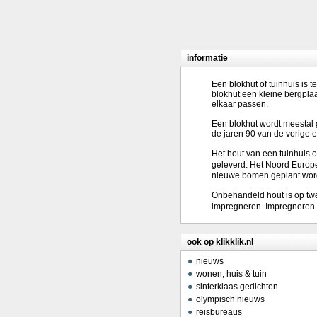
informatie
Een blokhut of tuinhuis is
blokhut een kleine bergpla
elkaar passen.
Een blokhut wordt meestal g
de jaren 90 van de vorige 
Het hout van een tuinhuis 
geleverd. Het Noord Europe
nieuwe bomen geplant worden
Onbehandeld hout is op tw
impregneren. Impregneren i
ook op klikklik.nl
nieuws
wonen, huis & tuin
sinterklaas gedichten
olympisch nieuws
reisbureaus