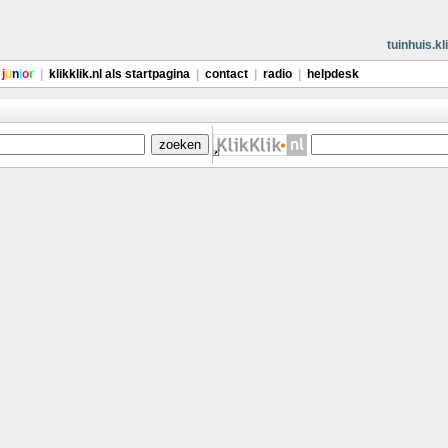
tuinhuis.kli
j
u
n
i
o
r
|
klikklik.nl als startpagina
|
contact
|
radio
|
helpdesk