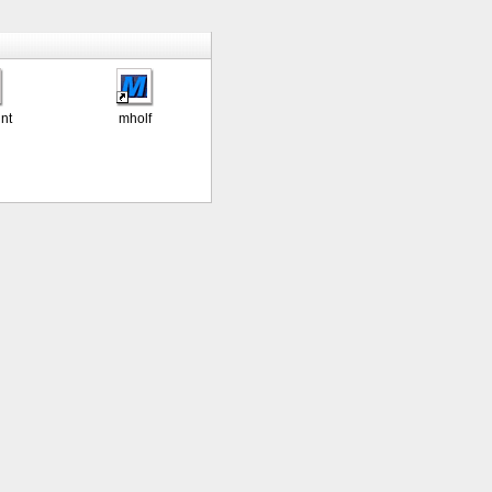
nt
mholf